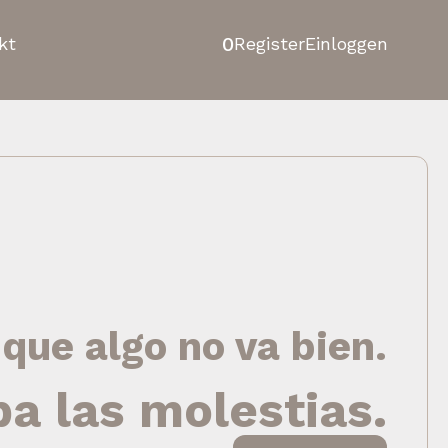
0
kt
Register
Einloggen
 que algo no va bien.
pa las molestias.