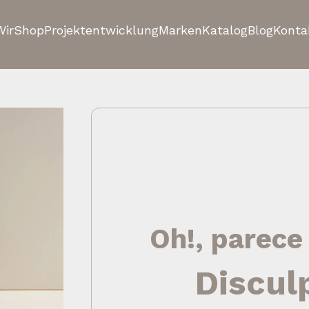
Wir
Shop
Projektentwicklung
Marken
Katalog
Blog
Konta
Oh!, parece
Discul