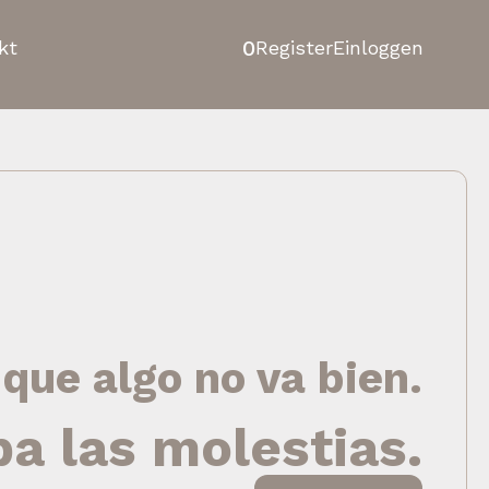
0
kt
Register
Einloggen
 que algo no va bien.
pa las molestias.