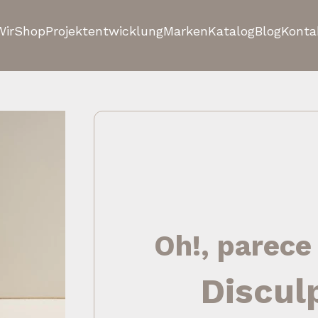
Wir
Shop
Projektentwicklung
Marken
Katalog
Blog
Konta
Oh!, parece
Discul