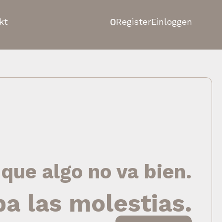
0
kt
Register
Einloggen
 que algo no va bien.
pa las molestias.