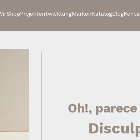
Wir
Shop
Projektentwicklung
Marken
Katalog
Blog
Konta
Oh!, parece
Discul