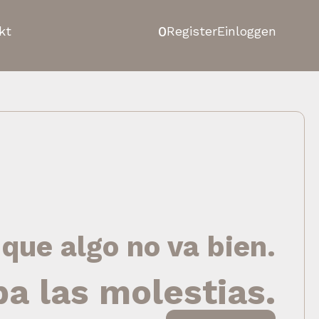
0
kt
Register
Einloggen
 que algo no va bien.
pa las molestias.