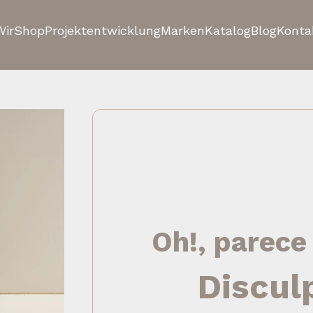
Wir
Shop
Projektentwicklung
Marken
Katalog
Blog
Konta
Oh!, parece
Discul