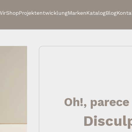
Wir
Shop
Projektentwicklung
Marken
Katalog
Blog
Konta
Oh!, parece
Discul