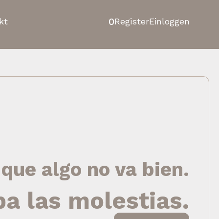
0
kt
Register
Einloggen
 que algo no va bien.
pa las molestias.