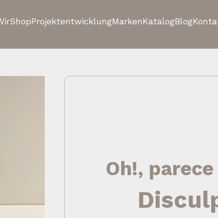
Wir
Shop
Projektentwicklung
Marken
Katalog
Blog
Konta
Oh!, parece
Discul