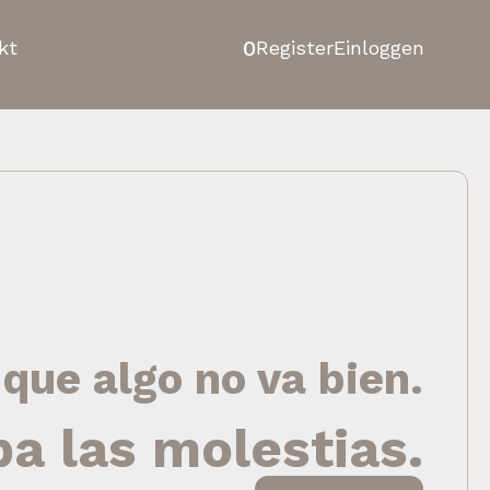
0
kt
Register
Einloggen
 que algo no va bien.
pa las molestias.