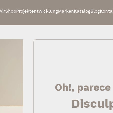
Wir
Shop
Projektentwicklung
Marken
Katalog
Blog
Konta
Oh!, parece
Discul