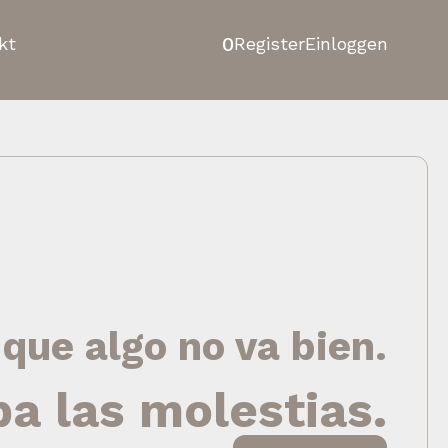
0
kt
Register
Einloggen
 que algo no va bien.
pa las molestias.