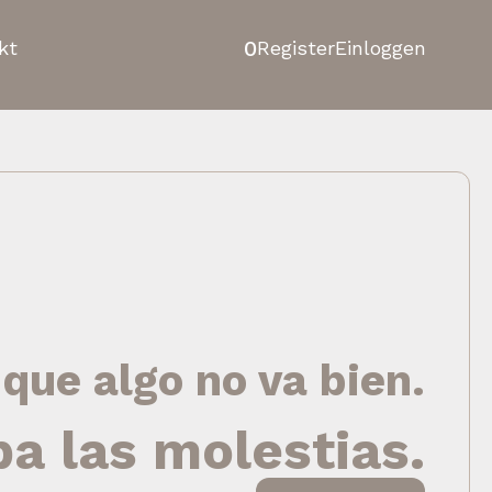
0
kt
Register
Einloggen
 que algo no va bien.
pa las molestias.