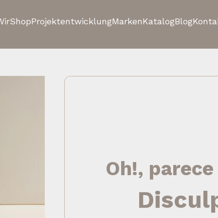
Wir
Shop
Projektentwicklung
Marken
Katalog
Blog
Konta
Oh!, parece
Discul