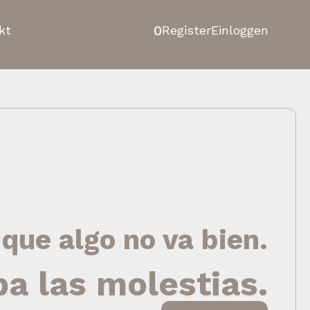
0
kt
Register
Einloggen
 que algo no va bien.
pa las molestias.