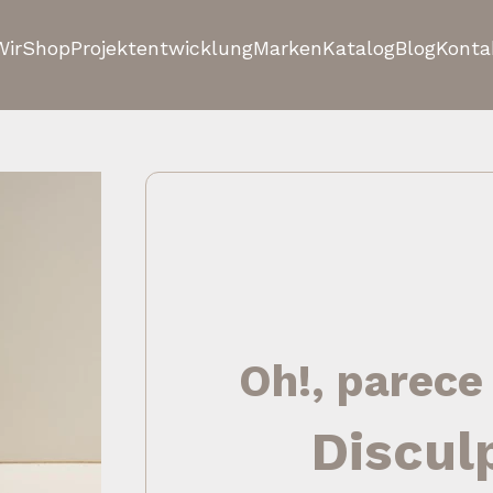
Wir
Shop
Projektentwicklung
Marken
Katalog
Blog
Konta
Oh!, parece
Discul