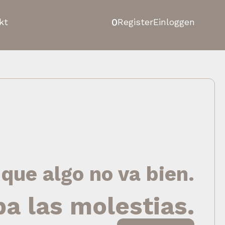
0
kt
Register
Einloggen
 que algo no va bien.
pa las molestias.