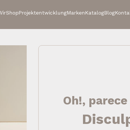
Wir
Shop
Projektentwicklung
Marken
Katalog
Blog
Konta
Oh!, parece
Discul