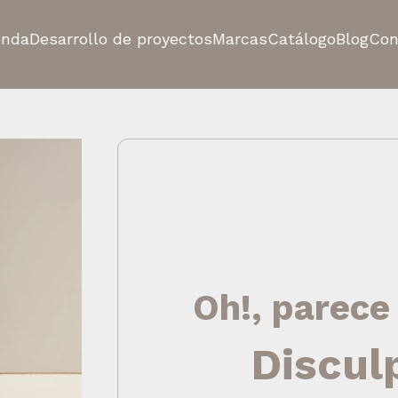
enda
Desarrollo de proyectos
Marcas
Catálogo
Blog
Con
Oh!, parece
Discul