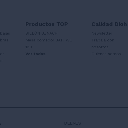
Productos TOP
Calidad Dioh
bajas
SILLÓN UZNACH
Newsletter
mbras
Mesa comedor JATI WL
Trabaja con
180
nosotros
ior
Ver todos
Quiénes somos
or
DE
EN
ES
s