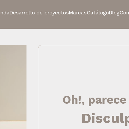
enda
Desarrollo de proyectos
Marcas
Catálogo
Blog
Con
Oh!, parece
Discul