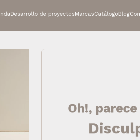
enda
Desarrollo de proyectos
Marcas
Catálogo
Blog
Con
Oh!, parece
Discul