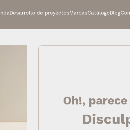
enda
Desarrollo de proyectos
Marcas
Catálogo
Blog
Con
Oh!, parece
Discul