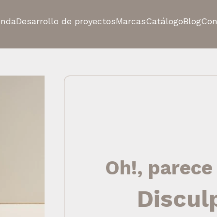
enda
Desarrollo de proyectos
Marcas
Catálogo
Blog
Con
Oh!, parece
Discul